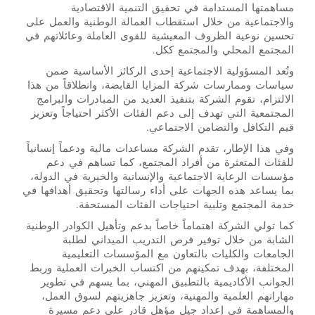
مساهمتها المستدامة في تحقيق التنمية الاقتصادية
والاجتماعية من خلال استقطاب العمالة الوطنية والعمل على
تحسين نوعية الظروف المعيشية للقوى العاملة وعائلاتهم في
المجتمع المحلي والمجتمع ككل.
وتُعد المسؤولية الاجتماعية إحدى الركائز الأساسية ضمن
سياسات وممارسات شركة المزايا القابضة، وانطلاقاً من هذا
الالتزام، تقوم الشركة بتنفيذ العديد من المبادرات والبرامج
المجتمعية التي تهدف إلى دعم الفئات الأكثر احتياجاً وتعزيز
قيم التكافل والتضامن الاجتماعي.
وفي هذا الإطار، تقدم الشركة مساعدات مالية ودعماً إنسانياً
للفئات المتعثرة من أفراد المجتمع، كما تساهم في دعم
مؤسسات الرعاية الاجتماعية والإنسانية والخيرية في الدولة،
بما يساعد هذه الجهات على أداء رسالتها وتحقيق أهدافها في
خدمة المجتمع وتلبية احتياجات الفئات المستحقة.
كما تولي الشركة اهتماماً خاصاً بدعم وتأهيل الكوادر الوطنية
الشابة من خلال توفير فرص التدريب الميداني لطلبة
الجامعات والكليات بالتعاون مع المؤسسات التعليمية
المختلفة، بهدف تمكينهم من اكتساب الخبرات العملية وربط
الجوانب الأكاديمية بالتطبيق المهني، بما يسهم في تطوير
مهاراتهم العلمية والمهنية، وتعزيز جاهزيتهم لسوق العمل،
والمساهمة في إعداد جيل مؤهل قادر على دعم مسيرة