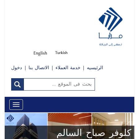
الرئيسيه
خدمة العملاء
الاتصال بنا
دخول
Toggle
avigation
نبذة عنا
أشخاص
كلوفر صباح السالم