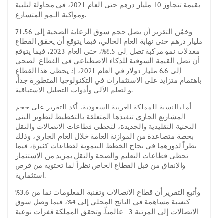
بقيمة تتجاوز 10 مليار درهم حتى العام 2021، في محاولة لتلبية
ومواكبة النمو المتسارع.
وخمّن التقرير أن يصل حجم سوق الرعاية الصحية إلى 71.56
مليار درهم حتى نهاية العام الحالي، فيما يتوقع أن يحقق القطاع
معدلات نمو مركبة تصل إلى 8.5%، حتى العام 2023، فيما يتوقع
أن تصل القيمة السوقية للذكاء الاصطناعي في القطاع الصحي
إلى 6.6 مليار دولار في العام 2021، إذ يحظى هذا القطاع
باهتمام متزايد على الاستثمارات في التكنولوجيا المتطورة جداً،
والتعلم الآلي وأدوات التحليل الاستباقية.
أما بالنسبة للمملكة العربية السعودية، أكد التقرير على حجم
المشاريع الجاري تنفيذها المتعلقة بالتخطيط لتطوير البنى
التحتية التقليدية والجديدة، لتحظى قطاعات الاتصالات والنقل
بحصة متصاعدة من الموازنة العامة خلال العام الجاري، وذلك
نظراً لدورهما في نجاح الخطط التنموية لقطاعات كثيرة، فيما
تحظى قطاعات التعليم والصحة والنقل بمزيد من الاستثمار
والإنفاق من قبل القطاع الخاص نظراً لما تحتويه من فرص
استثمارية.
وأتبع التقرير أن قطاع الاتصالات وتقنية المعلومات نما من 3.6%
كنسبة مساهمة في الناتج المحلي إلى 4%، فيما وصل سوق
الاتصالات إلى المرتبة 13 عالمياً. وتحقق المملكة قفزات نوعية