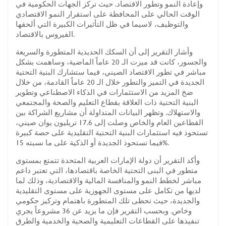
وإعادة النمو وتطور الاقتصاد. حيث تركز الجهات الحكومية في
الوقت الحالي على المحافظة على استقرار النمو الاقتصادي
والتوظيف، لاسيما في ظل التأثيرات الكبيرة التي ألحقها
الفيروس بالاقتصاد.
وأشار التقرير إلى أن السكك الحديدية المتطورة والسريعة
والجسور، كانت قد ميزت الـ 20 عاماً الماضية، وساهمت بشكل
مباشر في تطور الاقتصاد الصيني، فيما ستشارك البنية التحتية
الجديدة في التميز والتطور خلال الـ 20 عاماً القادمة، من خلال
ضخ المزيد من الاستثمارات في الذكاء الاصطناعي وتطوير
البنية التحتية ذات العلاقة بقطاع التعليم والصحة والمجتمعي
والاستهلاك. وتظهر البيانات المتداولة أن مشاريع الشراكة بين
القطاعين العام والخاص وصلت إلى 17.6 تريليون يوان صيني،
تستحوذ فيه استثمارات البنية التحتية التقليدية على حصة كبيرة
فيما تستحوذ الجديدة أو الذكية على ما نسبته 15%.
وأكد التقرير أن دولة الإمارات العربية المتحدة تتمتع بمستوى
متطور في البنى التحتية الخاصة باقتصادها، التي تعتبر داعم
مباشر لخطط النمو والمنافسة المالية والاقتصادية، وذلك لما
لديها من تكامل على مستوى الجهوزية على مستوى التقليدية
والجديدة، حيث تحظى تلك المتطورة باهتمام وتركيز حكومي
وخاص. وبحسب التقرير فإن ما يزيد عن 36 مشروعاً يجري
تنفيذها على القطاعات التعليمية والصحية والخدمية والطرق