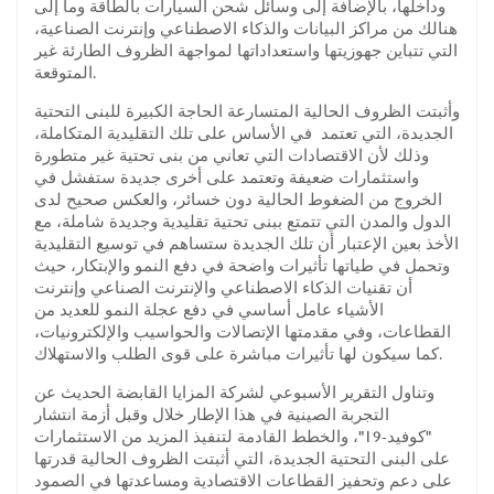
وداخلها، بالإضافة إلى وسائل شحن السيارات بالطاقة وما إلى
هنالك من مراكز البيانات والذكاء الاصطناعي وإنترنت الصناعية،
التي تتباين جهوزيتها واستعداداتها لمواجهة الظروف الطارئة غير
المتوقعة.
وأثبتت الظروف الحالية المتسارعة الحاجة الكبيرة للبنى التحتية
الجديدة، التي تعتمد في الأساس على تلك التقليدية المتكاملة،
وذلك لأن الاقتصادات التي تعاني من بنى تحتية غير متطورة
واستثمارات ضعيفة وتعتمد على أخرى جديدة ستفشل في
الخروج من الضغوط الحالية دون خسائر، والعكس صحيح لدى
الدول والمدن التي تتمتع ببنى تحتية تقليدية وجديدة شاملة، مع
الأخذ بعين الإعتبار أن تلك الجديدة ستساهم في توسيع التقليدية
وتحمل في طياتها تأثيرات واضحة في دفع النمو والإبتكار، حيث
أن تقنيات الذكاء الاصطناعي والإنترنت الصناعي وإنترنت
الأشياء عامل أساسي في دفع عجلة النمو للعديد من
القطاعات، وفي مقدمتها الإتصالات والحواسيب والإلكترونيات،
كما سيكون لها تأثيرات مباشرة على قوى الطلب والاستهلاك.
وتناول التقرير الأسبوعي لشركة المزايا القابضة الحديث عن
التجربة الصينية في هذا الإطار خلال وقبل أزمة انتشار
"كوفيد-19"، والخطط القادمة لتنفيذ المزيد من الاستثمارات
على البنى التحتية الجديدة، التي أثبتت الظروف الحالية قدرتها
على دعم وتحفيز القطاعات الاقتصادية ومساعدتها في الصمود