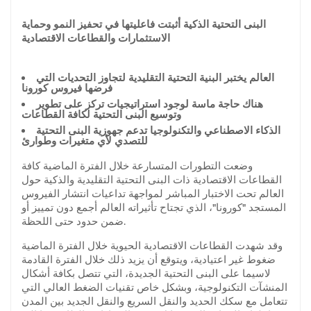
البنى التحتية الذكية أثبتت فاعليتها في تحفيز النمو وحماية
الاستثمارات والقطاعات الاقتصادية
العالم يختبر البنية التحتية التقليدية لتجاوز التحديات التي
فرضها فيروس كورونا
هناك حاجة ماسة لوجود استراتيجيات تركز على تطوير
وتوسيع البنى التحتية لكافة القطاعات
الذكاء الاصطناعي والتكنولوجيا تدعم جهوزية البنى التحتية
للتصدي لأي متغيرات وطوارئ
وضعت التطورات المتسارعة خلال الفترة الماضية كافة
القطاعات الاقتصادية ذات البنى التحتية التقليدية والذكية حول
العالم تحت الاختبار المباشر لمواجهة تداعيات انتشار الفيروس
المستجد "كورونا"، الذي تجتاح تأثيراته العالم أجمع دون تمييز أو
ضمن حدود حتى اللحظة.
وقد شهدت القطاعات الاقتصادية الحيوية خلال الفترة الماضية
ضغوط غير اعتيادية، ويتوقع أن يزيد ذلك خلال الفترة القادمة
لاسيما على البنى التحتية الجديدة، التي تتصل بكافة أشكال
المنشآت التكنولوجية، وبشكل خاص تقنيات الضغط العالي التي
تتعامل مع سكك الحديد والنقل السريع والنقل الجديد بين المدن