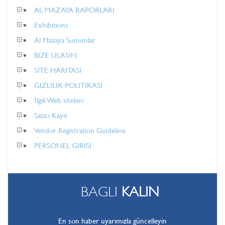
AL MAZAYA RAPORLARI
Exhibitions
Al Mazaya Sunumlar
BIZE ULASIN
SITE HARITASI
GIZLILIK POLITIKASI
İlgili Web siteleri
Satıcı Kayıt
Vendor Registration Guideline
PERSONEL GIRISI
BAGLI
KALIN
En son haber uyarımızla güncelleyin