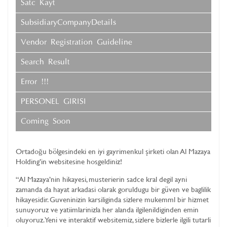
Satıcı Kayıt
SubsidiaryCompanyDetails
Vendor Registration Guideline
Search Result
Error !!!
PERSONEL GIRISI
Coming Soon
Ortadoğu bölgesindeki en iyi gayrimenkul şirketi olan Al Mazaya
Holding’in websitesine hosgeldiniz!
“Al Mazaya’nin hikayesi, musterierin sadce kral degil ayni
zamanda da hayat arkadasi olarak goruldugu bir güven ve baglilik
hikayesidir. Guveninizin karsiliginda sizlere mukemml bir hizmet
sunuyoruz ve yatiimlarinizla her alanda ilgilenildiginden emin
oluyoruz.Yeni ve interaktif websitemiz, sizlere bizlerle ilgili tutarli