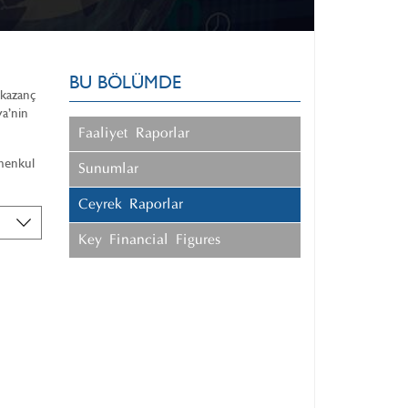
BU BÖLÜMDE
 kazanç
ya’nin
Faaliyet Raporları
imenkul
Sunumlar
Ceyrek Raporları
Key Financial Figures