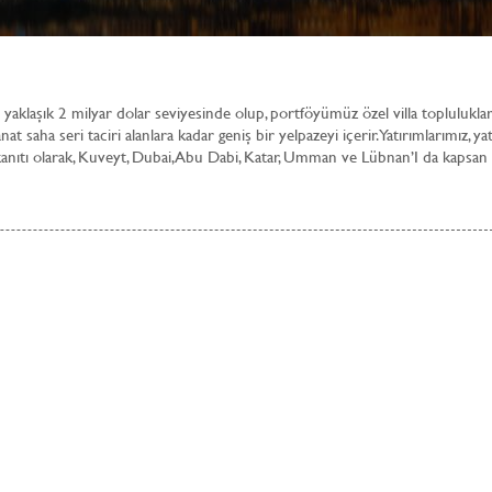
 yaklaşık 2 milyar dolar seviyesinde olup, portföyümüz özel villa toplulukla
anat saha seri taciri alanlara kadar geniş bir yelpazeyi içerir. Yatırımlarımız, ya
ıtı olarak, Kuveyt, Dubai, Abu Dabi, Katar, Umman ve Lübnan’I da kapsan