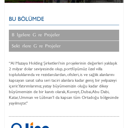
SUSTAINABLE BUSINESS
PROJELERI
BU BÖLÜMDE
MAZAYA CLINIC
SERVISLERI
Bölgelere Göre Projeler
YATIRIMCI İLIŞKILERI
Sektörlere Göre Projeler
MEDYA KÜTÜPHANESİ
“Al Mazaya Holding Şirketleri’nin projelerinin değerleri yaklaşık
2 milyar dolar seviyesinde olup, portföyümüz özel villa
topluluklarında ve rezidanslardan, ofisleri, is ve sağlık alanlarını
kapsayan sanat saha seri taciri alanlara kadar geniş bir yelpazeyi
içerir. Yatırımlarımız, yatay büyümemizin oluğu kadar dikey
büyümemizin de bir kanıtı olarak, Kuveyt, Dubai, Abu Dabi,
Katar, Umman ve Lübnan’I da kapsan tüm Ortadoğu bölgesinde
yayılmıştır.”