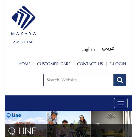
HOME
CUSTOMER CARE
CONTACT US
E-LOGIN
Toggle
navigati
ŞİRKET PROFİLİ
PEOPLE
Q-LINE