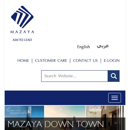
HOME
CUSTOMER CARE
CONTACT US
E-LOGIN
Toggle
navigati
ŞİRKET PROFİLİ
PEOPLE
MAZAYA DOWN TOWN