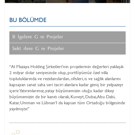
SUSTAINABLE BUSINESS
PROJELERI
BU BÖLÜMDE
MAZAYA CLINIC
SERVISLERI
Bölgelere Göre Projeler
YATIRIMCI İLIŞKILERI
Sektörlere Göre Projeler
MEDYA KÜTÜPHANESİ
“Al Mazaya Holding Şirketleri’nin projelerinin değerleri yaklaşık
2 milyar dolar seviyesinde olup, portföyümüz özel villa
topluluklarında ve rezidanslardan, ofisleri, is ve sağlık alanlarını
kapsayan sanat saha seri taciri alanlara kadar geniş bir yelpazeyi
içerir. Yatırımlarımız, yatay büyümemizin oluğu kadar dikey
büyümemizin de bir kanıtı olarak, Kuveyt, Dubai, Abu Dabi,
Katar, Umman ve Lübnan’I da kapsan tüm Ortadoğu bölgesinde
yayılmıştır.”